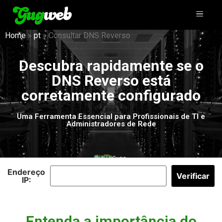
Home
»
pt
»
Consultar DNS Reverso
Descubra rapidamente se o
DNS Reverso está
corretamente configurado
Uma Ferramenta Essencial para Profissionais de TI e
Administradores de Rede
Endereço
Verificar
IP:
Entenda a importância do