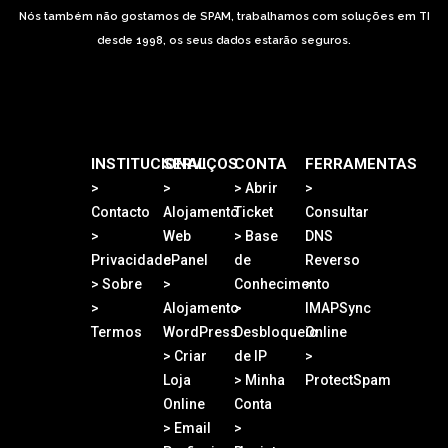
Nós também não gostamos de SPAM, trabalhamos com soluções em TI
desde 1998, os seus dados estarão seguros.
INSTITUCIONAL
SERVIÇOS
CONTA
FERRAMENTAS
>
>
> Abrir
>
Contacto
Alojamento
Ticket
Consultar
>
Web
> Base
DNS
Privacidade
cPanel
de
Reverso
> Sobre
>
Conhecimento
>
>
Alojamento
>
IMAPSync
Termos
WordPress
Desbloqueio
Online
> Criar
de IP
>
Loja
> Minha
ProtectSpam
Online
Conta
> Email
>