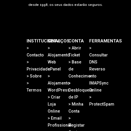
desde 1998, os seus dados estarão seguros.
INSTITUCIONAL
SERVIÇOS
CONTA
FERRAMENTAS
>
>
> Abrir
>
Contacto
Alojamento
Ticket
Consultar
>
Web
> Base
DNS
Privacidade
cPanel
de
Reverso
> Sobre
>
Conhecimento
>
>
Alojamento
>
IMAPSync
Termos
WordPress
Desbloqueio
Online
> Criar
de IP
>
Loja
> Minha
ProtectSpam
Online
Conta
> Email
>
Profissional
Registar